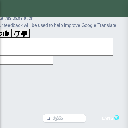
ginal text
e this translation
r feedback will be used to help improve Google Translate
LANG