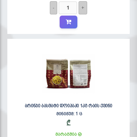
-
+
ბრინჯი ბასმატი დოიპაკი 1კგ რაის ქვინი
მინიმუმ: 1 ც
₾
მარაგშია