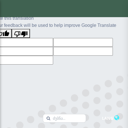
ginal text
e this translation
r feedback will be used to help improve Google Translate
LANG