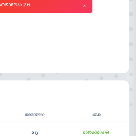
რაოდენობა
2 ც
×
ᲛᲘᲜᲘᲛᲐᲚᲣᲠᲘ
ᲡᲢᲝᲙᲘ
5 ც
მარაგშია