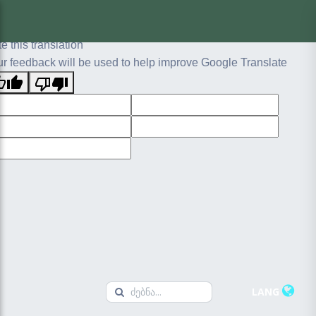
ginal text
e this translation
r feedback will be used to help improve Google Translate
LANG