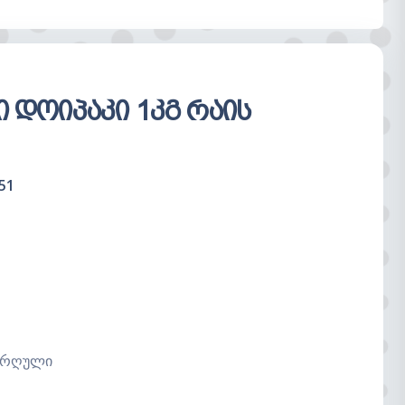
ცარიელია
ი დოიპაკი 1კგ რაის
51
ბურღული