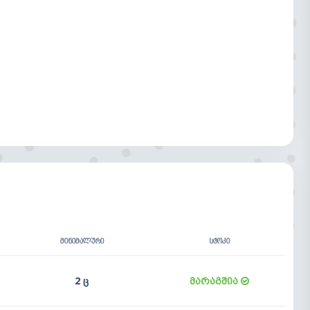
ᲛᲘᲜᲘᲛᲐᲚᲣᲠᲘ
ᲡᲢᲝᲙᲘ
2 ც
მარაგშია