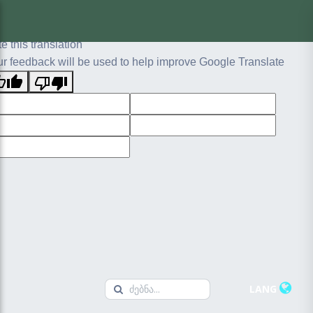
ginal text
e this translation
r feedback will be used to help improve Google Translate
LANG