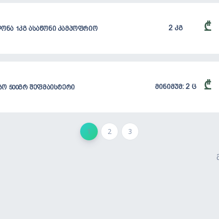
₾
2 კგ
ლონა 1კგ ასაწონი კამპოფრიო
₾
მინიმუმ: 2 ც
ო 500გრ შეფმაისტერი
1
2
3