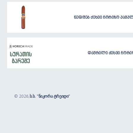
ნედ/შებ ძეხვი ჩორიზო პამპ
დაჭრილი ძეხვი ჩორიზ
©
2026,
ს.ს. "ნიკორა ტრეიდი"