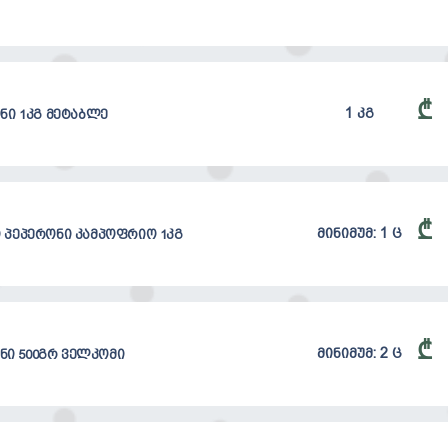
₾
1 კგ
ნი 1კგ მეტაბლე
₾
მინიმუმ: 1 ც
პეპერონი კამპოფრიო 1კგ
₾
მინიმუმ: 2 ც
ნი 500გრ ველკომი