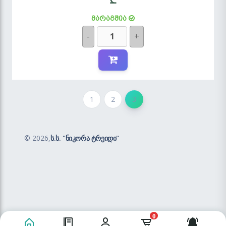
მარაგშია
-
+
1
2
3
©
2026,
ს.ს. "ნიკორა ტრეიდი"
0