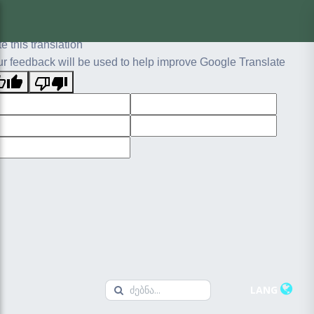
ginal text
e this translation
r feedback will be used to help improve Google Translate
LANG