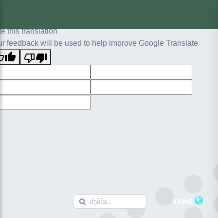
ginal text
e this translation
r feedback will be used to help improve Google Translate
LANG