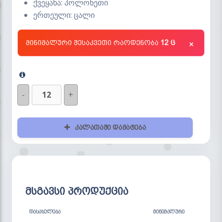
ქვეყანა: პოლონეთი
ერთეული: ცალი
მინიმალური შესაკვეთი რაოდენობა
12 ც
×
-
+
კალათაში დამატება
მსგავსი პროდუქცია
ᲓᲐᲡᲐᲮᲔᲚᲔᲑᲐ
ᲛᲘᲜᲘᲛᲐᲚᲣᲠᲘ
ᲡᲢᲝ