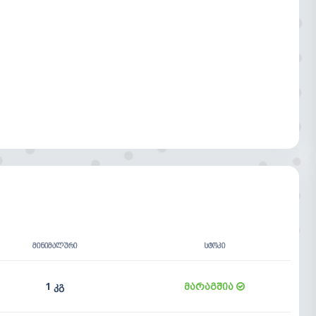
ᲛᲘᲜᲘᲛᲐᲚᲣᲠᲘ
ᲡᲢᲝᲙᲘ
1 კგ
მარაგშია