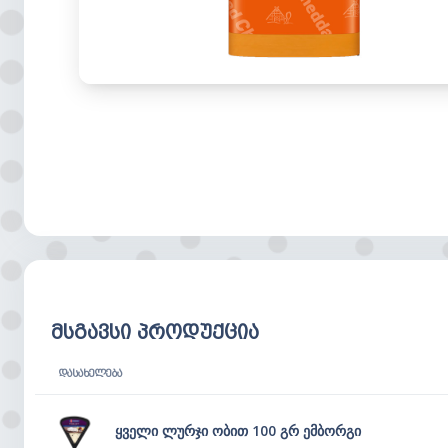
მსგავსი პროდუქცია
ᲓᲐᲡᲐᲮᲔᲚᲔᲑᲐ
ყველი ლურჯი ობით 100 გრ ემბორგი