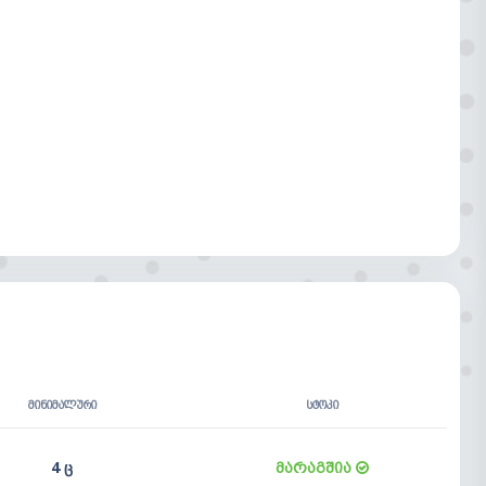
ᲛᲘᲜᲘᲛᲐᲚᲣᲠᲘ
ᲡᲢᲝᲙᲘ
4 ც
მარაგშია