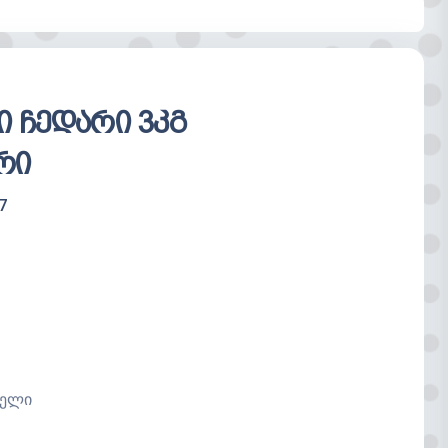
ცარიელია
 ჩედარი 3კგ
რი
7
ველი