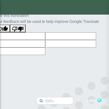
ginal text
e this translation
r feedback will be used to help improve Google Translate
LANG