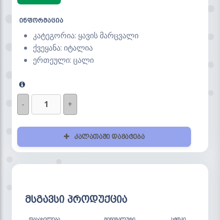
ინფორმაცია
კატეგორია: ყავის მარცვალი
ქვეყანა: იტალია
ერთეული: ცალი
-
+
კალათაში დამატება
მსგავსი პროდუქცია
ᲓᲐᲡᲐᲮᲔᲚᲔᲑᲐ
ᲛᲘᲜᲘᲛᲐᲚᲣᲠᲘ
ᲡᲢᲝᲙᲘ