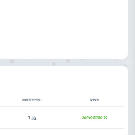
ᲛᲘᲜᲘᲛᲐᲚᲣᲠᲘ
ᲡᲢᲝᲙᲘ
1 კგ
მარაგშია