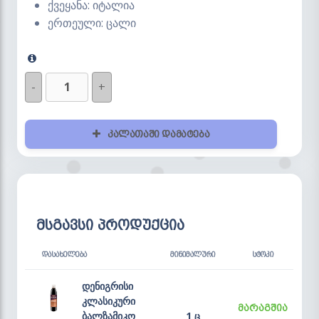
ქვეყანა: იტალია
ერთეული: ცალი
-
+
კალათაში დამატება
მსგავსი პროდუქცია
ᲓᲐᲡᲐᲮᲔᲚᲔᲑᲐ
ᲛᲘᲜᲘᲛᲐᲚᲣᲠᲘ
ᲡᲢᲝᲙᲘ
დენიგრისი
კლასიკური
მარაგშია
ბალზამიკო
1 ც