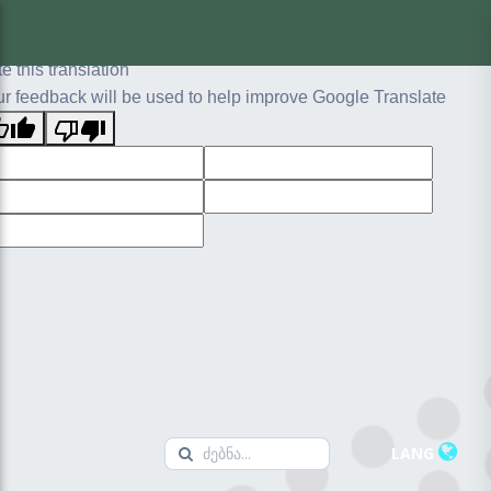
ginal text
e this translation
r feedback will be used to help improve Google Translate
LANG