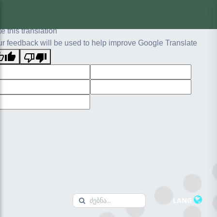
ginal text
e this translation
r feedback will be used to help improve Google Translate
LANG