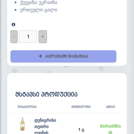
ქვეყანა: უკრაინა
ერთეული: ცალი
-
+
კალათაში დამატება
მსგავსი პროდუქცია
ᲓᲐᲡᲐᲮᲔᲚᲔᲑᲐ
ᲛᲘᲜᲘᲛᲐᲚᲣᲠᲘ
ᲡᲢᲝᲙᲘ
დენიგრისი
თეთრი
მარაგშია
1 ც
ღვინის