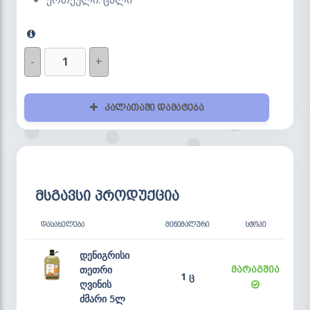
-
+
კალათაში დამატება
მსგავსი პროდუქცია
ᲓᲐᲡᲐᲮᲔᲚᲔᲑᲐ
ᲛᲘᲜᲘᲛᲐᲚᲣᲠᲘ
ᲡᲢᲝᲙᲘ
დენიგრისი
თეთრი
მარაგშია
1 ც
ღვინის
ძმარი 5ლ