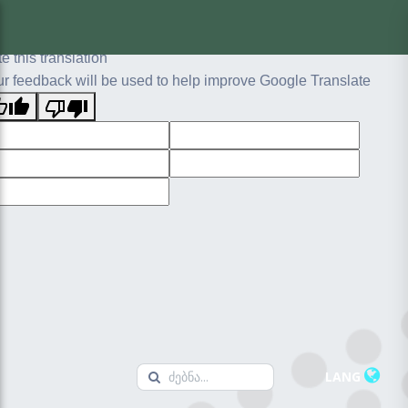
ginal text
e this translation
r feedback will be used to help improve Google Translate
LANG