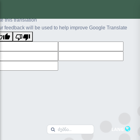
ginal text
e this translation
r feedback will be used to help improve Google Translate
LANG