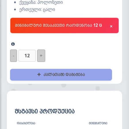
ქვეყანა: პოლონეთი
ერთეული: ცალი
მინიმალური შესაკვეთი რაოდენობა
12 ც
×
-
+
კალათაში დამატება
მსგავსი პროდუქცია
ᲓᲐᲡᲐᲮᲔᲚᲔᲑᲐ
ᲛᲘᲜᲘᲛᲐᲚᲣᲠᲘ
ᲡᲢᲝ