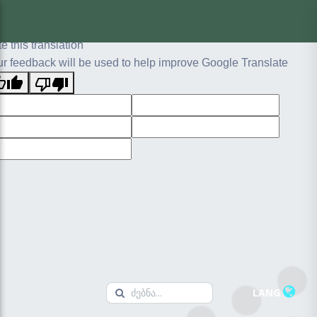
ginal text
e this translation
r feedback will be used to help improve Google Translate
LANG