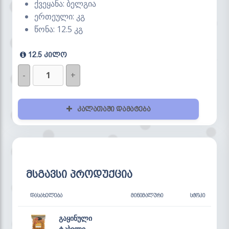
ქვეყანა: ბელგია
ერთეული: კგ
წონა: 12.5 კგ
12.5 კილო
-
+
კალათაში დამატება
მსგავსი პროდუქცია
ᲓᲐᲡᲐᲮᲔᲚᲔᲑᲐ
ᲛᲘᲜᲘᲛᲐᲚᲣᲠᲘ
ᲡᲢᲝᲙᲘ
გაყინული
ტკბილი