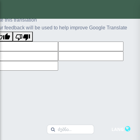
ginal text
e this translation
r feedback will be used to help improve Google Translate
LANG